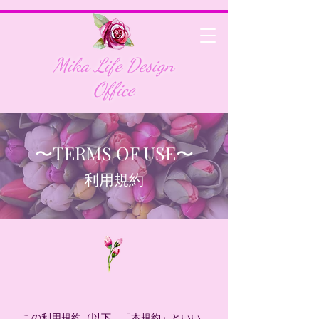
Mika Life Design
Office
​〜TERMS OF USE〜
利用規約
この利用規約（以下，「本規約」といい