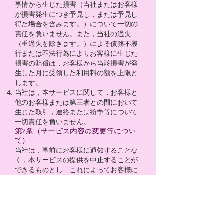
事情から生じた損害（当社またはお客様
が損害発生につき予見し，または予見し
得た場合を含みます。）について一切の
責任を負いません。また，当社の過失
（重過失を除きます。）による債務不履
行または不法行為によりお客様に生じた
損害の賠償は，お客様から当該損害が発
生した月に受領した利用料の額を上限と
します。
当社は，本サービスに関して，お客様と
他のお客様または第三者との間において
生じた取引，連絡または紛争等について
一切責任を負いません。
第7条（サービス内容の変更等につい
て）
当社は，事前にお客様に通知することな
く，本サービスの提供を中止することが
できるものとし，これによってお客様に
生じた損害について一切の責任を負いま
せん。
第8条（利用規約の変更について）
当社は，必要と判断した場合には，お客
様に通知することなくいつでも本規約を