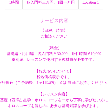
入
1時間
1
各入門料三万円、1回一万円
Location 1
門
時
料
三
万
円、
サービス内容
1
回
一
【日程、時間】
万
円
ご相談ください
【料金】
基礎編・応用編 各入門料￥30,000 1回1時間￥10,000
※別途、レッスンで使用する教材費が必要です。
【お支払いについて】
税込価格表示です。
銀行振込（ご予約後、1ヶ月以内） 又は 当日にお持ちください
【レッスン内容】
基礎（西洋占星学・ホロスコープを一から丁寧に学びたい方に
ホロスコープを読むのに必要な基礎知識を学びます。