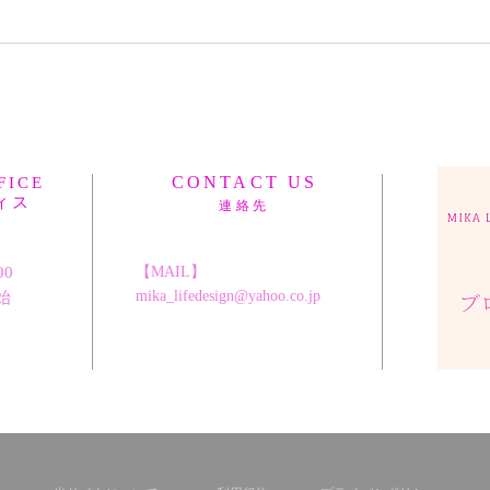
CONTACT US
FICE
ィス
連絡先
:00
【MAIL】
mika_lifedesign@yahoo.co.jp
始