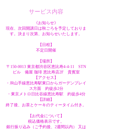
サービス内容
《お知らせ》
現在、次回開講日は秋ごろを予定しておりま
す。決まり次第、お知らせいたします。
【日程】
不定日開催
【場所】
〒150-0013 東京都渋谷区恵比寿4-4-11 STN
ビル 備屋 珈琲 恵比寿店2F 貴賓室
【アクセス】
・JR山手線恵比寿駅東口からガーデンプレイ
ス方面 約徒歩2分
・東京メトロ日比谷線恵比寿駅 約徒歩4分
【詳細】
終了後、お茶とケーキのティータイム付き。
【お代金について】
税込価格表示です。
銀行振り込み（ご予約後、2週間以内） 又は